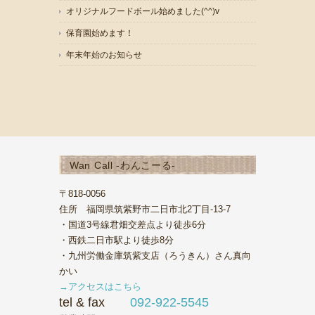
オリジナルフードボール始めました(^^)v
保育園始めます！
年末年始のお知らせ
Wan Call -わんこーる-
〒818-0056
住所 福岡県筑紫野市二日市北2丁目-13-7
・国道3号線君畑交差点より徒歩6分
・西鉄二日市駅より徒歩8分
・九州労働金庫筑紫支店（ろうきん）さん真向
かい
→アクセスはこちら
tel & fax
092-922-5545