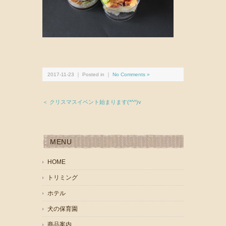
2017-11-23 ｜ Posted in ｜
No Comments »
＜ クリスマスイベント始まります(*^^)v
MENU
HOME
トリミング
ホテル
犬の保育園
商品案内