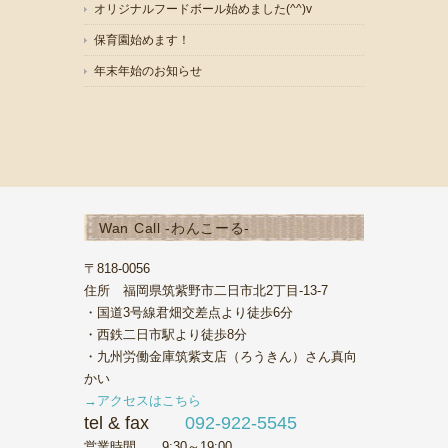
オリジナルフードボール始めました(^^)v
保育園始めます！
年末年始のお知らせ
Wan Call -わんこーる-
〒818-0056
住所 福岡県筑紫野市二日市北2丁目-13-7
・国道3号線君畑交差点より徒歩6分
・西鉄二日市駅より徒歩8分
・九州労働金庫筑紫支店（ろうきん）さん真向
かい
→アクセスはこちら
tel & fax
092-922-5545
営業時間 9:30～19:00