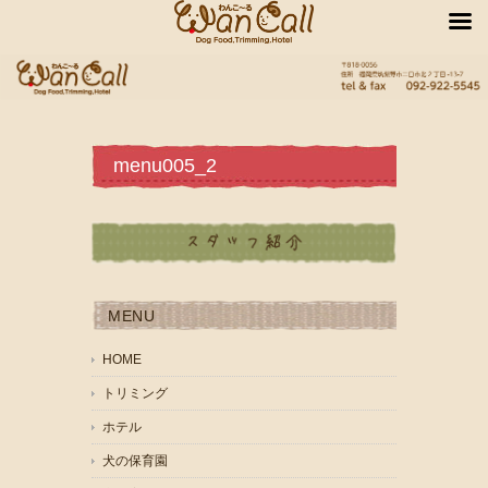
menu005_2
MENU
HOME
トリミング
ホテル
犬の保育園