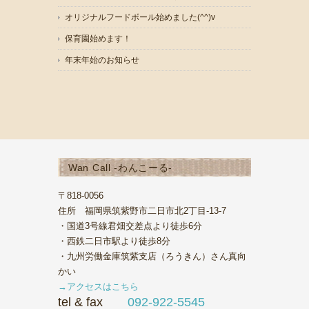
オリジナルフードボール始めました(^^)v
保育園始めます！
年末年始のお知らせ
Wan Call -わんこーる-
〒818-0056
住所 福岡県筑紫野市二日市北2丁目-13-7
・国道3号線君畑交差点より徒歩6分
・西鉄二日市駅より徒歩8分
・九州労働金庫筑紫支店（ろうきん）さん真向
かい
→アクセスはこちら
tel & fax
092-922-5545