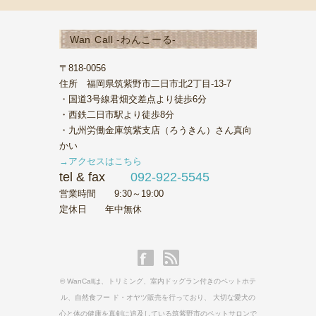
Wan Call -わんこーる-
〒818-0056
住所 福岡県筑紫野市二日市北2丁目-13-7
・国道3号線君畑交差点より徒歩6分
・西鉄二日市駅より徒歩8分
・九州労働金庫筑紫支店（ろうきん）さん真向
かい
→アクセスはこちら
tel & fax
092-922-5545
営業時間 9:30～19:00
定休日 年中無休
© WanCallは、トリミング、室内ドッグラン付きのペットホテ
ル、自然食フー ド・オヤツ販売を行っており、 大切な愛犬の
心と体の健康を真剣に追及している筑紫野市のペットサロンで