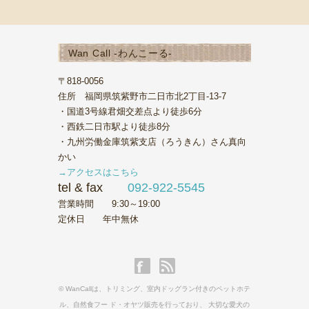
Wan Call -わんこーる-
〒818-0056
住所 福岡県筑紫野市二日市北2丁目-13-7
・国道3号線君畑交差点より徒歩6分
・西鉄二日市駅より徒歩8分
・九州労働金庫筑紫支店（ろうきん）さん真向
かい
→アクセスはこちら
tel & fax
092-922-5545
営業時間 9:30～19:00
定休日 年中無休
© WanCallは、トリミング、室内ドッグラン付きのペットホテ
ル、自然食フー ド・オヤツ販売を行っており、 大切な愛犬の